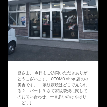
皆さま、 今日もご訪問いただきありが
とうございます。 OTOMO shop 店長の
美香です。 家紋萩焼はどこで見られ
る？ パート３ さて家紋萩焼に関して
のお問い合わせ、一番多いのはやはり
「ど […]