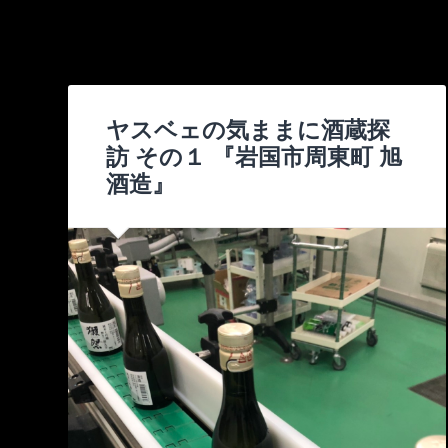
ヤスベェの気ままに酒蔵探
訪 その１ 『岩国市周東町 旭
酒造』