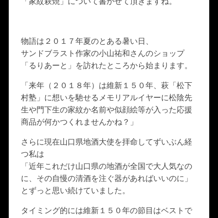
「家紋萩焼」について書かせて頂きますね。
物語は２０１７年夏のとある暑い日、
サンドブラスト作家の小山祐和さんのショップ
「るりあーと」を訪れたところから始まります。
「来年（２０１８年）は維新１５０年、萩「松下
村塾」に想いを馳せるメモリアルイヤーに松陰先
生や門下生の家紋か名前や似顔絵等が入った応援
商品が何かつくれませんかね？」
さらに現在山口県地酒大使を拝命してずいぶん経
つ私は
「近年これだけ山口県の地酒が全国で大人気なの
に、その自慢の清酒を注ぐ器があればいいのに」
とずっと思い続けていました。
タイミング的には維新１５０年の節目はベストで