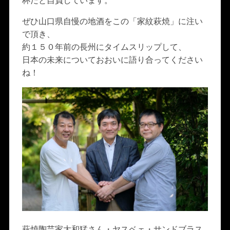
杯だと自負しています。
ぜひ山口県自慢の地酒をこの「家紋萩焼」に注い
で頂き、
約１５０年前の長州にタイムスリップして、
日本の未来についておおいに語り合ってください
ね！
萩焼陶芸家大和猛さん・ヤスベェ・サンドブラス