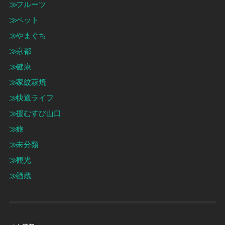
フルーツ
ペット
やまぐち
京都
健康
家紋萩焼
快適ライフ
援むすび山口
旅
未分類
観光
酒蔵