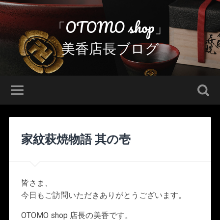
「OTOMO shop」
美香店長ブログ
家紋萩焼物語 其の壱
皆さま、
今日もご訪問いただきありがとうございます。
OTOMO shop 店長の美香です。